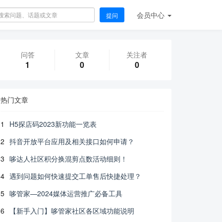
会员
中心
提问
问答
文章
关注者
1
0
0
热门文章
1
H5探店码2023新功能一览表
2
抖音开放平台应用及相关接口如何申请？
3
哆达人社区积分换混剪点数活动细则！
4
遇到问题如何快速提交工单售后快捷处理？
5
哆管家—2024媒体运营推广必备工具
6
【新手入门】哆管家社区各区域功能说明