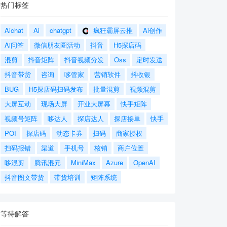
热门标签
Aichat
Ai
chatgpt
疯狂霸屏云推
Ai创作
Ai问答
微信朋友圈活动
抖音
H5探店码
混剪
抖音矩阵
抖音视频分发
Oss
定时发送
抖音带货
咨询
哆管家
营销软件
抖收银
BUG
H5探店码扫码发布
批量混剪
视频混剪
大屏互动
现场大屏
开业大屏幕
快手矩阵
视频号矩阵
哆达人
探店达人
探店接单
快手
POI
探店码
动态卡券
扫码
商家授权
扫码报错
渠道
手机号
核销
商户位置
哆混剪
腾讯混元
MiniMax
Azure
OpenAI
抖音图文带货
带货培训
矩阵系统
等待解答