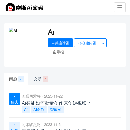
Toggl
navig
Ai
关注话题
创建问题
举报
问题
文章
4
1
互联网爱将
2023-11-22
1
解决
Ai智能如何批量创作原创短视频？
Ai
Ai创作
智能Ai
阿米哆泛泛
2023-11-21
1