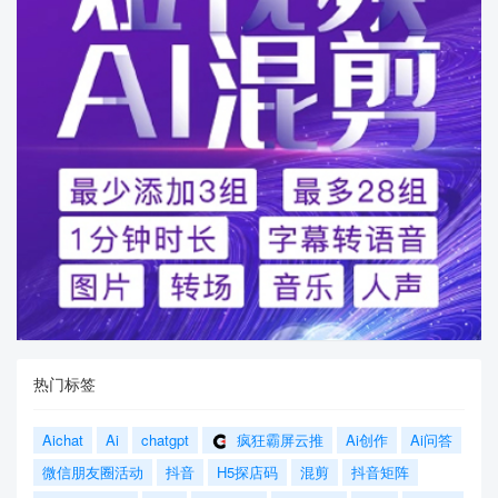
热门标签
Aichat
Ai
chatgpt
疯狂霸屏云推
Ai创作
Ai问答
微信朋友圈活动
抖音
H5探店码
混剪
抖音矩阵