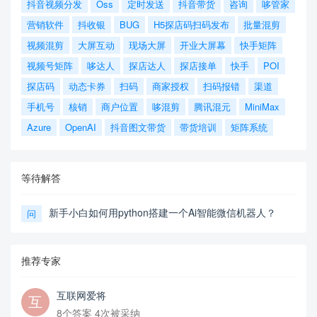
抖音视频分发
Oss
定时发送
抖音带货
咨询
哆管家
营销软件
抖收银
BUG
H5探店码扫码发布
批量混剪
视频混剪
大屏互动
现场大屏
开业大屏幕
快手矩阵
视频号矩阵
哆达人
探店达人
探店接单
快手
POI
探店码
动态卡券
扫码
商家授权
扫码报错
渠道
手机号
核销
商户位置
哆混剪
腾讯混元
MiniMax
Azure
OpenAI
抖音图文带货
带货培训
矩阵系统
等待解答
新手小白如何用python搭建一个Ai智能微信机器人？
问
推荐专家
互联网爱将
8个答案 4次被采纳