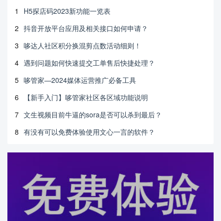
1
H5探店码2023新功能一览表
2
抖音开放平台应用及相关接口如何申请？
3
哆达人社区积分换混剪点数活动细则！
4
遇到问题如何快速提交工单售后快捷处理？
5
哆管家—2024媒体运营推广必备工具
6
【新手入门】哆管家社区各区域功能说明
7
文生视频目前牛逼的sora是否可以杀到最后？
8
有没有可以免费体验使用文心一言的软件？