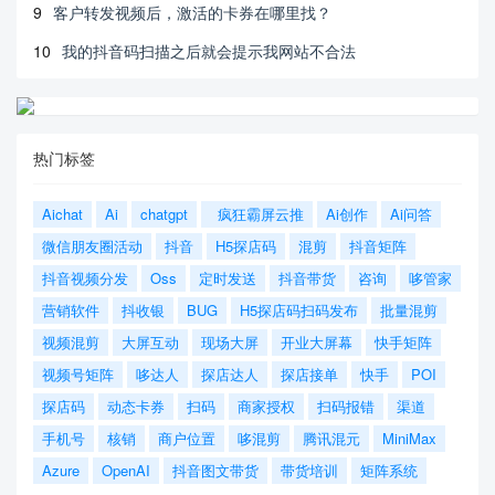
9
客户转发视频后，激活的卡券在哪里找？
10
我的抖音码扫描之后就会提示我网站不合法
热门标签
Aichat
Ai
chatgpt
疯狂霸屏云推
Ai创作
Ai问答
微信朋友圈活动
抖音
H5探店码
混剪
抖音矩阵
抖音视频分发
Oss
定时发送
抖音带货
咨询
哆管家
营销软件
抖收银
BUG
H5探店码扫码发布
批量混剪
视频混剪
大屏互动
现场大屏
开业大屏幕
快手矩阵
视频号矩阵
哆达人
探店达人
探店接单
快手
POI
探店码
动态卡券
扫码
商家授权
扫码报错
渠道
手机号
核销
商户位置
哆混剪
腾讯混元
MiniMax
Azure
OpenAI
抖音图文带货
带货培训
矩阵系统