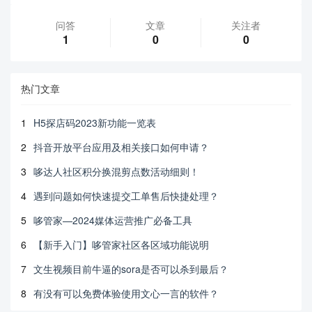
问答
文章
关注者
1
0
0
热门文章
1
H5探店码2023新功能一览表
2
抖音开放平台应用及相关接口如何申请？
3
哆达人社区积分换混剪点数活动细则！
4
遇到问题如何快速提交工单售后快捷处理？
5
哆管家—2024媒体运营推广必备工具
6
【新手入门】哆管家社区各区域功能说明
7
文生视频目前牛逼的sora是否可以杀到最后？
8
有没有可以免费体验使用文心一言的软件？