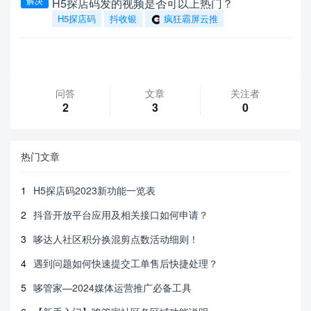
解决
H5探店码发的视频是否可以上热门？
H5探店码
抖收银
疯狂霸屏云推
问答
文章
关注者
2
3
0
热门文章
1
H5探店码2023新功能一览表
2
抖音开放平台应用及相关接口如何申请？
3
哆达人社区积分换混剪点数活动细则！
4
遇到问题如何快速提交工单售后快捷处理？
5
哆管家—2024媒体运营推广必备工具