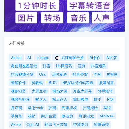
热门标签
Aichat
Ai
chatgpt
疯狂霸屏云推
Ai创作
Ai问答
微信朋友圈活动
抖音
H5探店码
混剪
抖音矩阵
抖音视频分发
Oss
定时发送
抖音带货
咨询
哆管家
营销软件
抖收银
BUG
H5探店码扫码发布
批量混剪
视频混剪
大屏互动
现场大屏
开业大屏幕
快手矩阵
视频号矩阵
哆达人
探店达人
探店接单
快手
POI
探店码
动态卡券
扫码
商家授权
扫码报错
渠道
手机号
核销
商户位置
哆混剪
腾讯混元
MiniMax
Azure
OpenAI
抖音图文带货
带货培训
矩阵系统