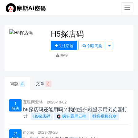
Toggl
navig
H5探店码
关注话题
创建问题
举报
问题
文章
2
3
互联网爱将
2023-10-02
1
解决
h5探店码还能用吗？我的提扫就提示用浏览器打
开
H5探店码
疯狂霸屏云推
抖音视频分发
momo
2023-09-26
2