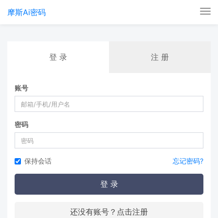
摩斯Ai密码
Tog
nav
登 录
注 册
账号
密码
保持会话
忘记密码?
登 录
还没有账号？点击注册