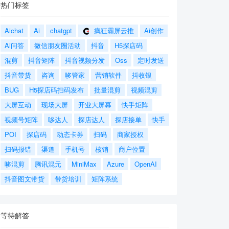
热门标签
Aichat
Ai
chatgpt
疯狂霸屏云推
Ai创作
Ai问答
微信朋友圈活动
抖音
H5探店码
混剪
抖音矩阵
抖音视频分发
Oss
定时发送
抖音带货
咨询
哆管家
营销软件
抖收银
BUG
H5探店码扫码发布
批量混剪
视频混剪
大屏互动
现场大屏
开业大屏幕
快手矩阵
视频号矩阵
哆达人
探店达人
探店接单
快手
POI
探店码
动态卡券
扫码
商家授权
扫码报错
渠道
手机号
核销
商户位置
哆混剪
腾讯混元
MiniMax
Azure
OpenAI
抖音图文带货
带货培训
矩阵系统
等待解答