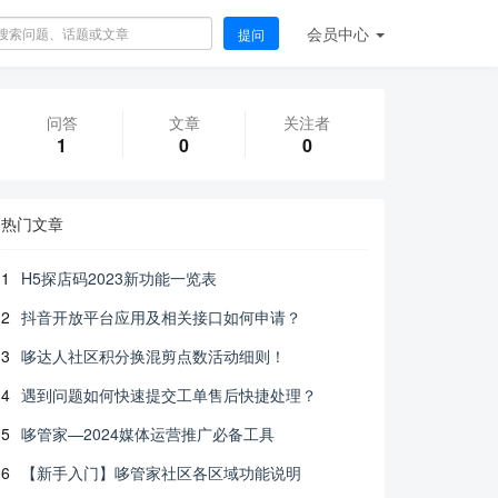
会员
中心
提问
问答
文章
关注者
1
0
0
热门文章
1
H5探店码2023新功能一览表
2
抖音开放平台应用及相关接口如何申请？
3
哆达人社区积分换混剪点数活动细则！
4
遇到问题如何快速提交工单售后快捷处理？
5
哆管家—2024媒体运营推广必备工具
6
【新手入门】哆管家社区各区域功能说明