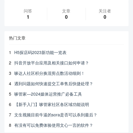
问答
文章
关注者
1
0
0
热门文章
1
H5探店码2023新功能一览表
2
抖音开放平台应用及相关接口如何申请？
3
哆达人社区积分换混剪点数活动细则！
4
遇到问题如何快速提交工单售后快捷处理？
5
哆管家—2024媒体运营推广必备工具
6
【新手入门】哆管家社区各区域功能说明
7
文生视频目前牛逼的sora是否可以杀到最后？
8
有没有可以免费体验使用文心一言的软件？