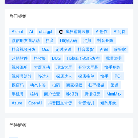
热门标签
Aichat
Ai
chatgpt
疯狂霸屏云推
Ai创作
Ai问答
微信朋友圈活动
抖音
H5探店码
混剪
抖音矩阵
抖音视频分发
Oss
定时发送
抖音带货
咨询
哆管家
营销软件
抖收银
BUG
H5探店码扫码发布
批量混剪
视频混剪
大屏互动
现场大屏
开业大屏幕
快手矩阵
视频号矩阵
哆达人
探店达人
探店接单
快手
POI
探店码
动态卡券
扫码
商家授权
扫码报错
渠道
手机号
核销
商户位置
哆混剪
腾讯混元
MiniMax
Azure
OpenAI
抖音图文带货
带货培训
矩阵系统
等待解答