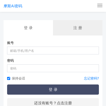
摩斯Ai密码
Tog
nav
登 录
注 册
账号
密码
保持会话
忘记密码?
登 录
还没有账号？点击注册