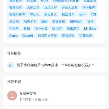
营销软件
抖收银
BUG
H5探店码扫码发布
批量混剪
视频混剪
大屏互动
现场大屏
开业大屏幕
快手矩阵
视频号矩阵
哆达人
探店达人
探店接单
快手
POI
探店码
动态卡券
扫码
商家授权
扫码报错
渠道
手机号
核销
商户位置
哆混剪
腾讯混元
MiniMax
Azure
OpenAI
抖音图文带货
带货培训
矩阵系统
等待解答
新手小白如何用python搭建一个Ai智能微信机器人？
问
推荐专家
互联网爱将
8个答案 4次被采纳