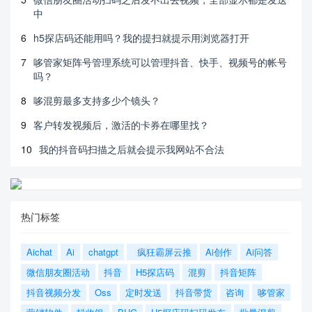
中
6
h5探店码还能用吗？我的提扫就提示用浏览器打开
7
哆管家矩阵号管理系统可以管理抖音、快手、视频号的帐号
吗？
8
哆混剪最多支持多少个镜头？
9
客户转发视频后，激活的卡券在哪里找？
10
我的抖音码扫描之后就会提示我网站不合法
热门标签
Aichat
Ai
chatgpt
疯狂霸屏云推
Ai创作
Ai问答
微信朋友圈活动
抖音
H5探店码
混剪
抖音矩阵
抖音视频分发
Oss
定时发送
抖音带货
咨询
哆管家