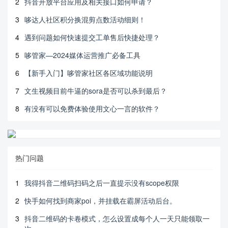
2
抖音开放平台应用及相关接口如何申请？
3
哆达人社区积分换混剪点数活动细则！
4
遇到问题如何快速提交工单售后快捷处理？
5
哆管家—2024媒体运营推广必备工具
6
【新手入门】哆管家社区各区域功能说明
7
文生视频目前牛逼的sora是否可以杀到最后？
8
有没有可以免费体验使用文心一言的软件？
热门问题
1
我得抖音二维码扫码之后一直提示没有scope权限
2
快手如何找到商家poi，并挂载在霸屏活动后台。
3
抖音二维码的卡卷模式，怎么设置成每个人一天只能领取一