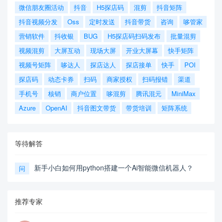
微信朋友圈活动
抖音
H5探店码
混剪
抖音矩阵
抖音视频分发
Oss
定时发送
抖音带货
咨询
哆管家
营销软件
抖收银
BUG
H5探店码扫码发布
批量混剪
视频混剪
大屏互动
现场大屏
开业大屏幕
快手矩阵
视频号矩阵
哆达人
探店达人
探店接单
快手
POI
探店码
动态卡券
扫码
商家授权
扫码报错
渠道
手机号
核销
商户位置
哆混剪
腾讯混元
MiniMax
Azure
OpenAI
抖音图文带货
带货培训
矩阵系统
等待解答
新手小白如何用python搭建一个Ai智能微信机器人？
问
推荐专家