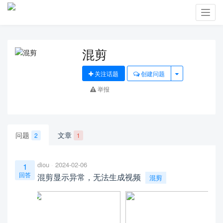
Toggl
navig
混剪
关注话题
创建问题
举报
问题
文章
2
1
diou
2024-02-06
1
回答
混剪显示异常，无法生成视频
混剪