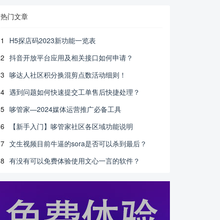
热门文章
1
H5探店码2023新功能一览表
2
抖音开放平台应用及相关接口如何申请？
3
哆达人社区积分换混剪点数活动细则！
4
遇到问题如何快速提交工单售后快捷处理？
5
哆管家—2024媒体运营推广必备工具
6
【新手入门】哆管家社区各区域功能说明
7
文生视频目前牛逼的sora是否可以杀到最后？
8
有没有可以免费体验使用文心一言的软件？