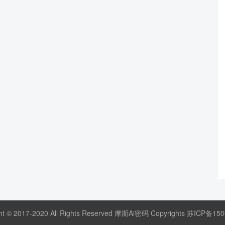
ht © 2017-2020 All Rights Reserved 摩斯Ai密码 Copyrights
苏ICP备150