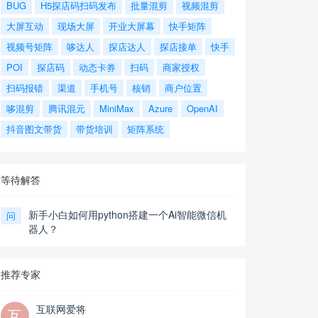
BUG
H5探店码扫码发布
批量混剪
视频混剪
大屏互动
现场大屏
开业大屏幕
快手矩阵
视频号矩阵
哆达人
探店达人
探店接单
快手
POI
探店码
动态卡券
扫码
商家授权
扫码报错
渠道
手机号
核销
商户位置
哆混剪
腾讯混元
MiniMax
Azure
OpenAI
抖音图文带货
带货培训
矩阵系统
等待解答
新手小白如何用python搭建一个Ai智能微信机
问
器人？
推荐专家
互联网爱将