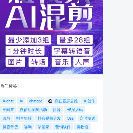
热门标签
Aichat
Ai
chatgpt
疯狂霸屏云推
Ai创作
Ai问答
微信朋友圈活动
抖音
H5探店码
混剪
抖音矩阵
抖音视频分发
Oss
定时发送
抖音带货
咨询
哆管家
营销软件
抖收银