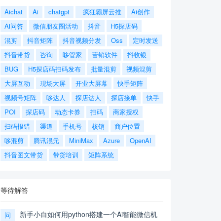
Aichat
Ai
chatgpt
疯狂霸屏云推
Ai创作
Ai问答
微信朋友圈活动
抖音
H5探店码
混剪
抖音矩阵
抖音视频分发
Oss
定时发送
抖音带货
咨询
哆管家
营销软件
抖收银
BUG
H5探店码扫码发布
批量混剪
视频混剪
大屏互动
现场大屏
开业大屏幕
快手矩阵
视频号矩阵
哆达人
探店达人
探店接单
快手
POI
探店码
动态卡券
扫码
商家授权
扫码报错
渠道
手机号
核销
商户位置
哆混剪
腾讯混元
MiniMax
Azure
OpenAI
抖音图文带货
带货培训
矩阵系统
等待解答
新手小白如何用python搭建一个Ai智能微信机
问