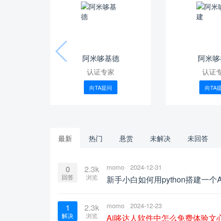
阿米哆基德
阿米哆
认证专家
认证
向TA提问
向TA
最新
热门
悬赏
未解决
未回答
momo
2024-12-31
0
2.3k
回答
浏览
新手小白如何用python搭建一个
momo
2024-12-23
1
2.3k
解决
浏览
Ai哆达人软件中怎么免费体验文