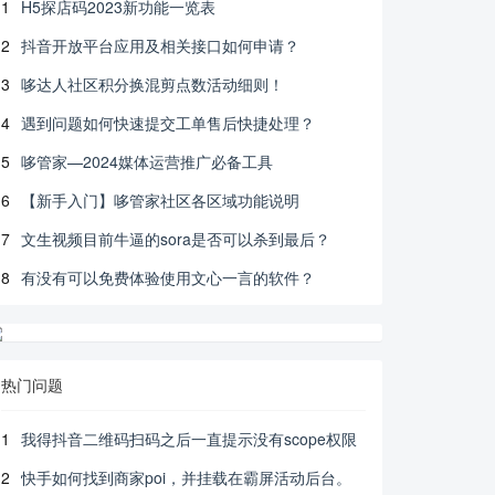
1
H5探店码2023新功能一览表
2
抖音开放平台应用及相关接口如何申请？
3
哆达人社区积分换混剪点数活动细则！
4
遇到问题如何快速提交工单售后快捷处理？
5
哆管家—2024媒体运营推广必备工具
6
【新手入门】哆管家社区各区域功能说明
7
文生视频目前牛逼的sora是否可以杀到最后？
8
有没有可以免费体验使用文心一言的软件？
热门问题
1
我得抖音二维码扫码之后一直提示没有scope权限
2
快手如何找到商家poi，并挂载在霸屏活动后台。