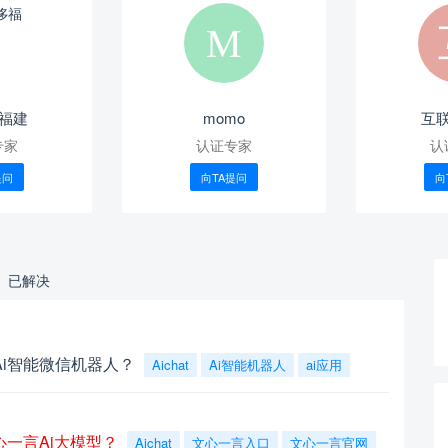
福建
momo
互
专家
认证专家
认
提问
向TA提问
向
已解决
Ai智能微信机器人？
Aichat
Ai智能机器人
ai应用
心一言Ai大模型？
Aichat
文心一言入口
文心一言官网