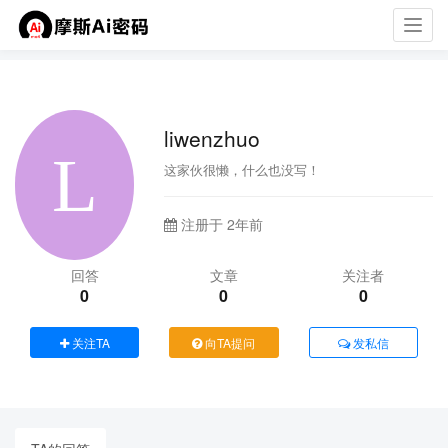
Toggl
navig
liwenzhuo
这家伙很懒，什么也没写！
注册于 2年前
回答
文章
关注者
0
0
0
关注TA
向TA提问
发私信