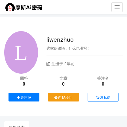
Toggl
navig
liwenzhuo
这家伙很懒，什么也没写！
注册于 2年前
回答
文章
关注者
0
0
0
关注TA
向TA提问
发私信