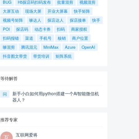
BUG
H5探店码扫码发布
批量混剪
视频混剪
大屏互动
现场大屏
开业大屏幕
快手矩阵
视频号矩阵
哆达人
探店达人
探店接单
快手
POI
探店码
动态卡券
扫码
商家授权
扫码报错
渠道
手机号
核销
商户位置
哆混剪
腾讯混元
MiniMax
Azure
OpenAI
抖音图文带货
带货培训
矩阵系统
等待解答
新手小白如何用python搭建一个Ai智能微信机
问
器人？
推荐专家
互联网爱将