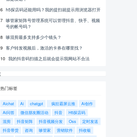
6
h5探店码还能用吗？我的提扫就提示用浏览器打开
7
哆管家矩阵号管理系统可以管理抖音、快手、视频
号的帐号吗？
8
哆混剪最多支持多少个镜头？
9
客户转发视频后，激活的卡券在哪里找？
10
我的抖音码扫描之后就会提示我网站不合法
热门标签
Aichat
Ai
chatgpt
疯狂霸屏云推
Ai创作
Ai问答
微信朋友圈活动
抖音
H5探店码
混剪
抖音矩阵
抖音视频分发
Oss
定时发送
抖音带货
咨询
哆管家
营销软件
抖收银