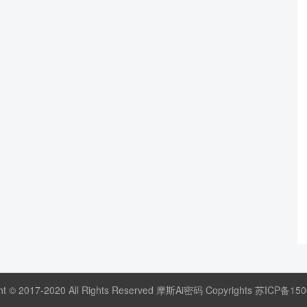
ht © 2017-2020 All Rights Reserved 摩斯Ai密码 Copyrights
苏ICP备150