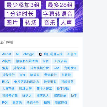
热门标签
Aichat
Ai
chatgpt
疯狂霸屏云推
Ai创作
Ai问答
微信朋友圈活动
抖音
H5探店码
混剪
抖音矩阵
抖音视频分发
Oss
定时发送
抖音带货
咨询
哆管家
营销软件
抖收银
BUG
H5探店码扫码发布
批量混剪
视频混剪
大屏互动
现场大屏
开业大屏幕
快手矩阵
视频号矩阵
哆达人
探店达人
探店接单
快手
POI
探店码
动态卡券
扫码
商家授权