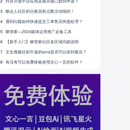
2
抖音开放平台应用及相关接口如何申请？
3
哆达人社区积分换混剪点数活动细则！
4
遇到问题如何快速提交工单售后快捷处理？
5
哆管家—2024媒体运营推广必备工具
6
【新手入门】哆管家社区各区域功能说明
7
文生视频目前牛逼的sora是否可以杀到最后？
8
有没有可以免费体验使用文心一言的软件？