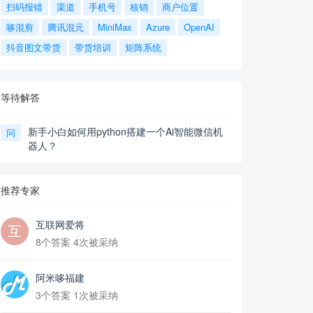
扫码报错
渠道
手机号
核销
商户位置
哆混剪
腾讯混元
MiniMax
Azure
OpenAI
抖音图文带货
带货培训
矩阵系统
等待解答
新手小白如何用python搭建一个Ai智能微信机
问
器人？
推荐专家
互联网爱将
8个答案 4次被采纳
阿米哆福建
3个答案 1次被采纳