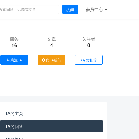
会员
中心
提问
回答
文章
关注者
16
4
0
关注TA
向TA提问
发私信
TA的主页
TA的回答