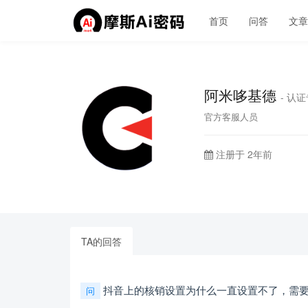
首页
问答
文
阿米哆基德
- 认
官方客服人员
注册于 2年前
TA的回答
抖音上的核销设置为什么一直设置不了，需
问