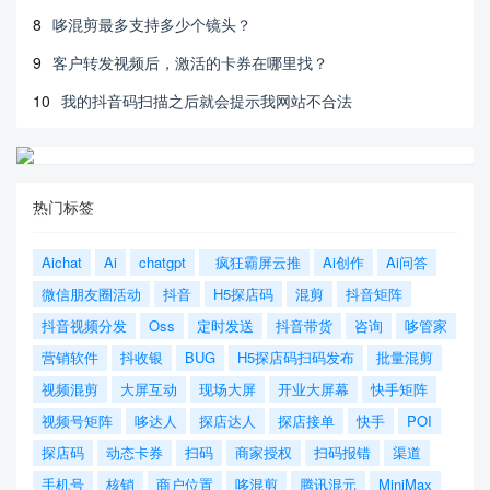
8
哆混剪最多支持多少个镜头？
9
客户转发视频后，激活的卡券在哪里找？
10
我的抖音码扫描之后就会提示我网站不合法
热门标签
Aichat
Ai
chatgpt
疯狂霸屏云推
Ai创作
Ai问答
微信朋友圈活动
抖音
H5探店码
混剪
抖音矩阵
抖音视频分发
Oss
定时发送
抖音带货
咨询
哆管家
营销软件
抖收银
BUG
H5探店码扫码发布
批量混剪
视频混剪
大屏互动
现场大屏
开业大屏幕
快手矩阵
视频号矩阵
哆达人
探店达人
探店接单
快手
POI
探店码
动态卡券
扫码
商家授权
扫码报错
渠道
手机号
核销
商户位置
哆混剪
腾讯混元
MiniMax