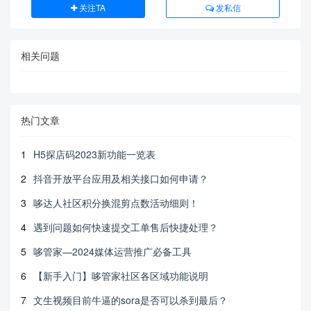
关注TA
发私信
相关问题
热门文章
1
H5探店码2023新功能一览表
2
抖音开放平台应用及相关接口如何申请？
3
哆达人社区积分换混剪点数活动细则！
4
遇到问题如何快速提交工单售后快捷处理？
5
哆管家—2024媒体运营推广必备工具
6
【新手入门】哆管家社区各区域功能说明
7
文生视频目前牛逼的sora是否可以杀到最后？