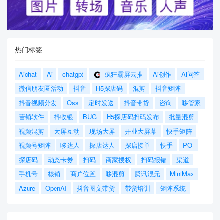
热门标签
Aichat
Ai
chatgpt
疯狂霸屏云推
Ai创作
Ai问答
微信朋友圈活动
抖音
H5探店码
混剪
抖音矩阵
抖音视频分发
Oss
定时发送
抖音带货
咨询
哆管家
营销软件
抖收银
BUG
H5探店码扫码发布
批量混剪
视频混剪
大屏互动
现场大屏
开业大屏幕
快手矩阵
视频号矩阵
哆达人
探店达人
探店接单
快手
POI
探店码
动态卡券
扫码
商家授权
扫码报错
渠道
手机号
核销
商户位置
哆混剪
腾讯混元
MiniMax
Azure
OpenAI
抖音图文带货
带货培训
矩阵系统