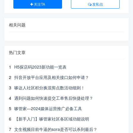
关注TA
发私信
相关问题
热门文章
1
H5探店码2023新功能一览表
2
抖音开放平台应用及相关接口如何申请？
3
哆达人社区积分换混剪点数活动细则！
4
遇到问题如何快速提交工单售后快捷处理？
5
哆管家—2024媒体运营推广必备工具
6
【新手入门】哆管家社区各区域功能说明
7
文生视频目前牛逼的sora是否可以杀到最后？