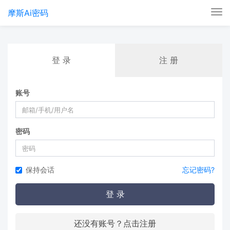
摩斯Ai密码
Tog
nav
登 录
注 册
账号
密码
保持会话
忘记密码?
登 录
还没有账号？点击注册