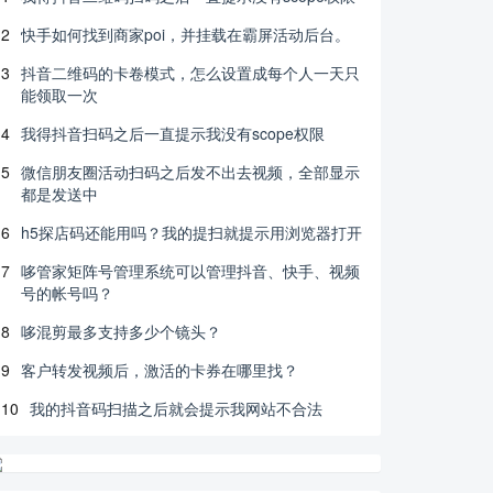
2
快手如何找到商家poi，并挂载在霸屏活动后台。
3
抖音二维码的卡卷模式，怎么设置成每个人一天只
能领取一次
4
我得抖音扫码之后一直提示我没有scope权限
5
微信朋友圈活动扫码之后发不出去视频，全部显示
都是发送中
6
h5探店码还能用吗？我的提扫就提示用浏览器打开
7
哆管家矩阵号管理系统可以管理抖音、快手、视频
号的帐号吗？
8
哆混剪最多支持多少个镜头？
9
客户转发视频后，激活的卡券在哪里找？
10
我的抖音码扫描之后就会提示我网站不合法