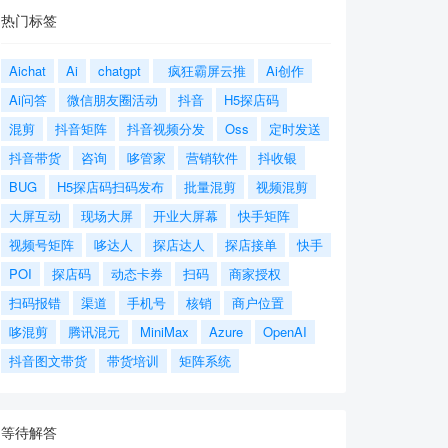
热门标签
Aichat
Ai
chatgpt
疯狂霸屏云推
Ai创作
Ai问答
微信朋友圈活动
抖音
H5探店码
混剪
抖音矩阵
抖音视频分发
Oss
定时发送
抖音带货
咨询
哆管家
营销软件
抖收银
BUG
H5探店码扫码发布
批量混剪
视频混剪
大屏互动
现场大屏
开业大屏幕
快手矩阵
视频号矩阵
哆达人
探店达人
探店接单
快手
POI
探店码
动态卡券
扫码
商家授权
扫码报错
渠道
手机号
核销
商户位置
哆混剪
腾讯混元
MiniMax
Azure
OpenAI
抖音图文带货
带货培训
矩阵系统
等待解答