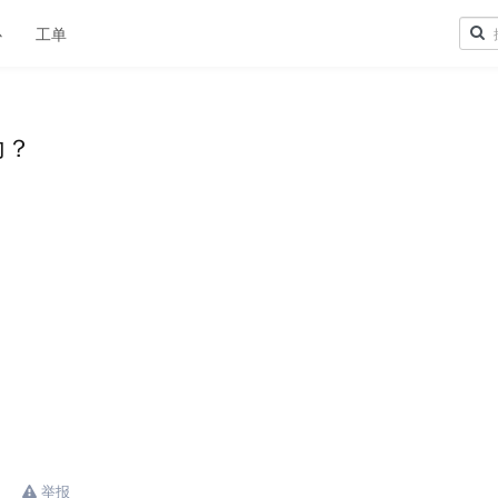
心
工单
力？
举报