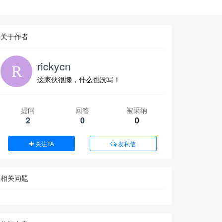
关于作者
rickycn
这家伙很懒，什么也没写！
提问
回答
被采纳
2
0
0
关注TA
发私信
相关问题