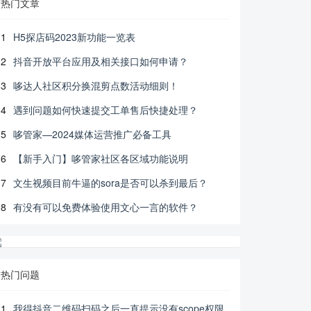
热门文章
1
H5探店码2023新功能一览表
2
抖音开放平台应用及相关接口如何申请？
3
哆达人社区积分换混剪点数活动细则！
4
遇到问题如何快速提交工单售后快捷处理？
5
哆管家—2024媒体运营推广必备工具
6
【新手入门】哆管家社区各区域功能说明
7
文生视频目前牛逼的sora是否可以杀到最后？
8
有没有可以免费体验使用文心一言的软件？
热门问题
1
我得抖音二维码扫码之后一直提示没有scope权限