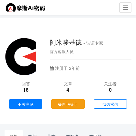
Toggl
navig
阿米哆基德
- 认证专家
官方客服人员
注册于 2年前
回答
文章
关注者
16
4
0
关注TA
向TA提问
发私信