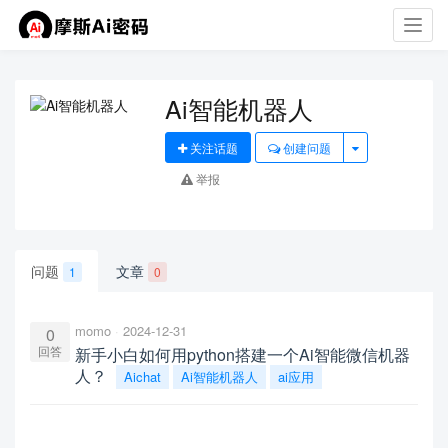
Toggl
navig
Ai智能机器人
关注话题
创建问题
举报
问题
文章
1
0
momo
2024-12-31
0
回答
新手小白如何用python搭建一个Ai智能微信机器
人？
Aichat
Ai智能机器人
ai应用