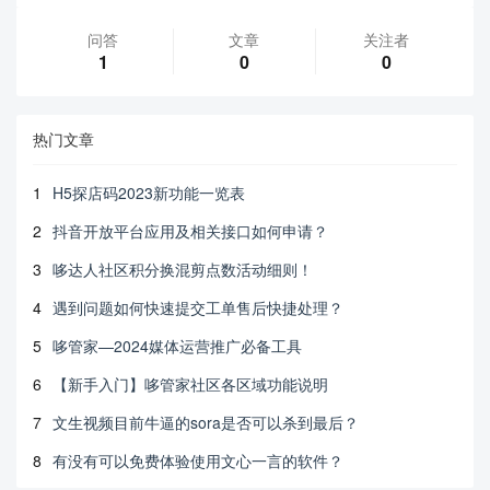
问答
文章
关注者
1
0
0
热门文章
1
H5探店码2023新功能一览表
2
抖音开放平台应用及相关接口如何申请？
3
哆达人社区积分换混剪点数活动细则！
4
遇到问题如何快速提交工单售后快捷处理？
5
哆管家—2024媒体运营推广必备工具
6
【新手入门】哆管家社区各区域功能说明
7
文生视频目前牛逼的sora是否可以杀到最后？
8
有没有可以免费体验使用文心一言的软件？