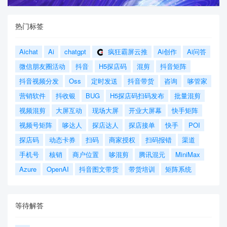
热门标签
Aichat
Ai
chatgpt
疯狂霸屏云推
Ai创作
Ai问答
微信朋友圈活动
抖音
H5探店码
混剪
抖音矩阵
抖音视频分发
Oss
定时发送
抖音带货
咨询
哆管家
营销软件
抖收银
BUG
H5探店码扫码发布
批量混剪
视频混剪
大屏互动
现场大屏
开业大屏幕
快手矩阵
视频号矩阵
哆达人
探店达人
探店接单
快手
POI
探店码
动态卡券
扫码
商家授权
扫码报错
渠道
手机号
核销
商户位置
哆混剪
腾讯混元
MiniMax
Azure
OpenAI
抖音图文带货
带货培训
矩阵系统
等待解答