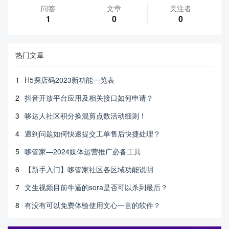
问答
文章
关注者
1
0
0
热门文章
1
H5探店码2023新功能一览表
2
抖音开放平台应用及相关接口如何申请？
3
哆达人社区积分换混剪点数活动细则！
4
遇到问题如何快速提交工单售后快捷处理？
5
哆管家—2024媒体运营推广必备工具
6
【新手入门】哆管家社区各区域功能说明
7
文生视频目前牛逼的sora是否可以杀到最后？
8
有没有可以免费体验使用文心一言的软件？