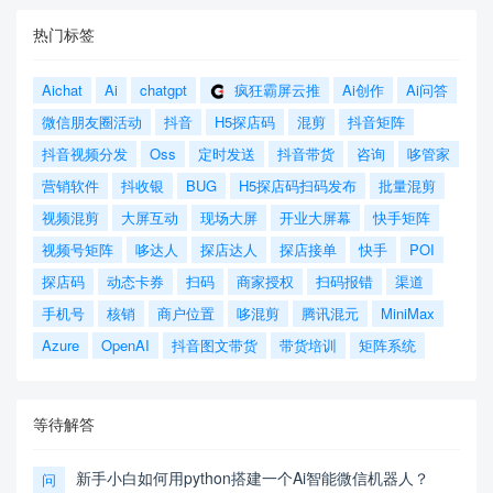
热门标签
Aichat
Ai
chatgpt
疯狂霸屏云推
Ai创作
Ai问答
微信朋友圈活动
抖音
H5探店码
混剪
抖音矩阵
抖音视频分发
Oss
定时发送
抖音带货
咨询
哆管家
营销软件
抖收银
BUG
H5探店码扫码发布
批量混剪
视频混剪
大屏互动
现场大屏
开业大屏幕
快手矩阵
视频号矩阵
哆达人
探店达人
探店接单
快手
POI
探店码
动态卡券
扫码
商家授权
扫码报错
渠道
手机号
核销
商户位置
哆混剪
腾讯混元
MiniMax
Azure
OpenAI
抖音图文带货
带货培训
矩阵系统
等待解答
新手小白如何用python搭建一个Ai智能微信机器人？
问