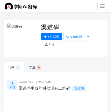
Toggl
navig
渠道码
关注话题
创建问题
举报
问题
文章
1
0
liwenzhuo
2024-01-02
1
回答
渠道码生成的时候没有二维码
渠道码