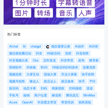
热门标签
Aichat
Ai
chatgpt
疯狂霸屏云推
Ai创作
Ai问答
微信朋友圈活动
抖音
H5探店码
混剪
抖音矩阵
抖音视频分发
Oss
定时发送
抖音带货
咨询
哆管家
营销软件
抖收银
BUG
H5探店码扫码发布
批量混剪
视频混剪
大屏互动
现场大屏
开业大屏幕
快手矩阵
视频号矩阵
哆达人
探店达人
探店接单
快手
POI
探店码
动态卡券
扫码
商家授权
扫码报错
渠道
手机号
核销
商户位置
哆混剪
腾讯混元
MiniMax
Azure
OpenAI
抖音图文带货
带货培训
矩阵系统