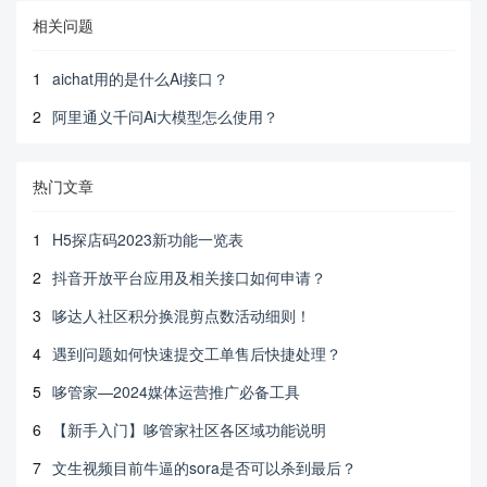
相关问题
1
aichat用的是什么Ai接口？
2
阿里通义千问Ai大模型怎么使用？
热门文章
1
H5探店码2023新功能一览表
2
抖音开放平台应用及相关接口如何申请？
3
哆达人社区积分换混剪点数活动细则！
4
遇到问题如何快速提交工单售后快捷处理？
5
哆管家—2024媒体运营推广必备工具
6
【新手入门】哆管家社区各区域功能说明
7
文生视频目前牛逼的sora是否可以杀到最后？