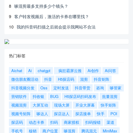
8
哆混剪最多支持多少个镜头？
9
客户转发视频后，激活的卡券在哪里找？
10
我的抖音码扫描之后就会提示我网站不合法
热门标签
Aichat
Ai
chatgpt
疯狂霸屏云推
Ai创作
Ai问答
微信朋友圈活动
抖音
H5探店码
混剪
抖音矩阵
抖音视频分发
Oss
定时发送
抖音带货
咨询
哆管家
营销软件
抖收银
BUG
H5探店码扫码发布
批量混剪
视频混剪
大屏互动
现场大屏
开业大屏幕
快手矩阵
视频号矩阵
哆达人
探店达人
探店接单
快手
POI
探店码
动态卡券
扫码
商家授权
扫码报错
渠道
手机号
核销
商户位置
哆混剪
腾讯混元
MiniMax