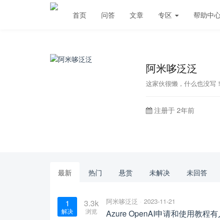
首页
问答
文章
专区
帮助中
阿米哆泛泛
这家伙很懒，什么也没写
注册于 2年前
最新
热门
悬赏
未解决
未回答
阿米哆泛泛
2023-11-21
1
3.3k
解决
浏览
Azure OpenAI申请和使用教程