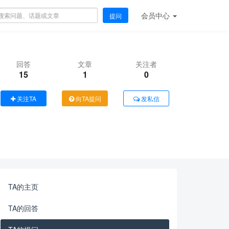
会员
中心
提问
回答
文章
关注者
15
1
0
关注TA
向TA提问
发私信
TA的主页
TA的回答