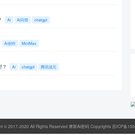
？
Ai
Ai问答
chatgpt
Ai创作
MiniMax
型？
Ai
chatgpt
腾讯混元
ht © 2017-2020 All Rights Reserved 摩斯Ai密码 Copyrights
苏ICP备150