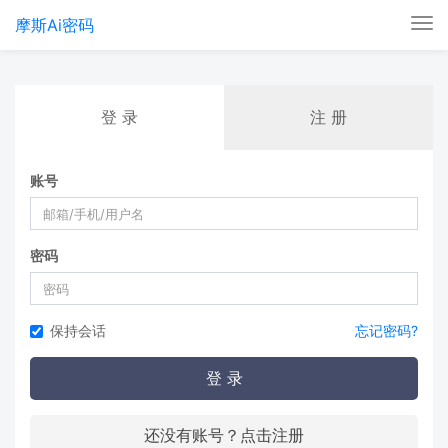
摩斯Ai密码
Tog
nav
登 录
注 册
账号
密码
保持会话
忘记密码?
登 录
还没有账号？点击注册