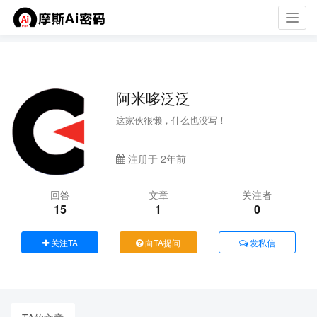
Toggl
navig
阿米哆泛泛
这家伙很懒，什么也没写！
注册于 2年前
回答
文章
关注者
15
1
0
关注TA
向TA提问
发私信