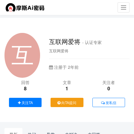
Toggl
navig
互联网爱将
- 认证专家
互联网爱将
注册于 2年前
回答
文章
关注者
8
1
0
关注TA
向TA提问
发私信