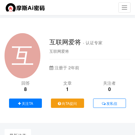
Toggl
navig
互联网爱将
- 认证专家
互联网爱将
注册于 2年前
回答
文章
关注者
8
1
0
关注TA
向TA提问
发私信