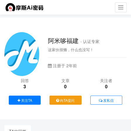
Toggl
navig
阿米哆福建
- 认证专家
这家伙很懒，什么也没写！
注册于 2年前
回答
文章
关注者
3
0
0
关注TA
向TA提问
发私信