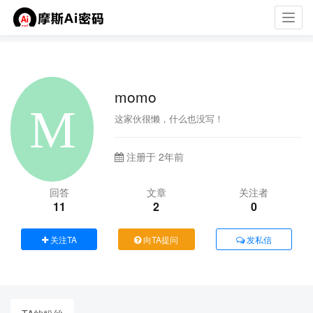
Toggl
navig
momo
这家伙很懒，什么也没写！
注册于 2年前
回答
文章
关注者
11
2
0
关注TA
向TA提问
发私信