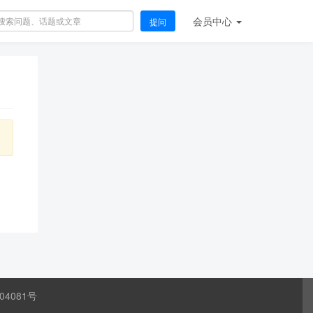
会员
中心
提问
04081号