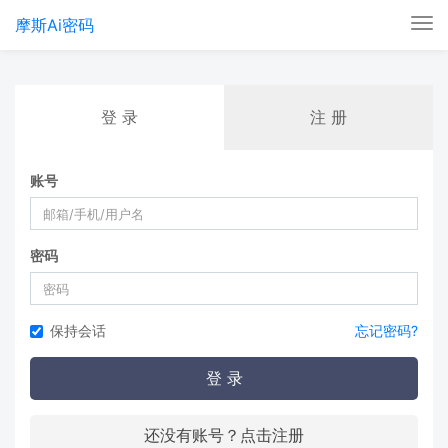
摩斯Ai密码
Tog
nav
登 录
注 册
账号
密码
保持会话
忘记密码?
登 录
还没有账号？点击注册