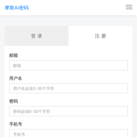
摩斯Ai密码
Tog
nav
登 录
注 册
邮箱
用户名
密码
手机号