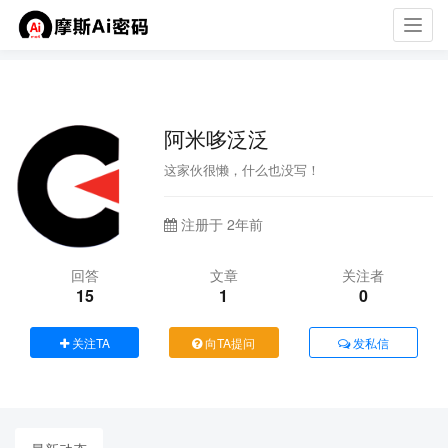
Toggl
navig
阿米哆泛泛
这家伙很懒，什么也没写！
注册于 2年前
回答
文章
关注者
15
1
0
关注TA
向TA提问
发私信