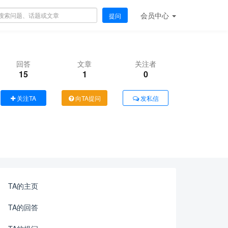
会员
中心
提问
回答
文章
关注者
15
1
0
关注TA
向TA提问
发私信
TA的主页
TA的回答