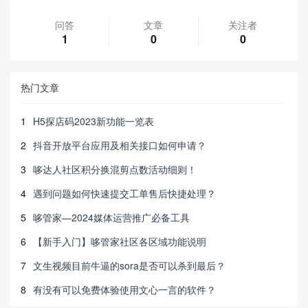
问答
文章
关注者
1
0
0
热门文章
1
H5探店码2023新功能一览表
2
抖音开放平台应用及相关接口如何申请？
3
哆达人社区积分换混剪点数活动细则！
4
遇到问题如何快速提交工单售后快捷处理？
5
哆管家—2024媒体运营推广必备工具
6
【新手入门】哆管家社区各区域功能说明
7
文生视频目前牛逼的sora是否可以杀到最后？
8
有没有可以免费体验使用文心一言的软件？