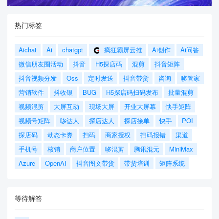
热门标签
Aichat
Ai
chatgpt
疯狂霸屏云推
Ai创作
Ai问答
微信朋友圈活动
抖音
H5探店码
混剪
抖音矩阵
抖音视频分发
Oss
定时发送
抖音带货
咨询
哆管家
营销软件
抖收银
BUG
H5探店码扫码发布
批量混剪
视频混剪
大屏互动
现场大屏
开业大屏幕
快手矩阵
视频号矩阵
哆达人
探店达人
探店接单
快手
POI
探店码
动态卡券
扫码
商家授权
扫码报错
渠道
手机号
核销
商户位置
哆混剪
腾讯混元
MiniMax
Azure
OpenAI
抖音图文带货
带货培训
矩阵系统
等待解答