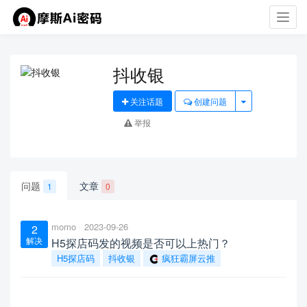
Toggl
navig
抖收银
关注话题
创建问题
举报
问题
文章
1
0
momo
2023-09-26
2
解决
H5探店码发的视频是否可以上热门？
H5探店码
抖收银
疯狂霸屏云推