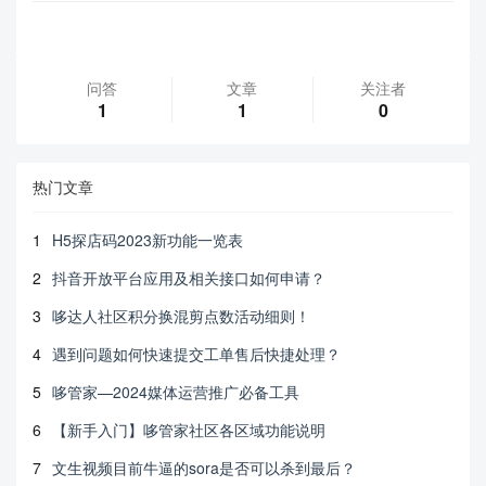
问答
文章
关注者
1
1
0
热门文章
1
H5探店码2023新功能一览表
2
抖音开放平台应用及相关接口如何申请？
3
哆达人社区积分换混剪点数活动细则！
4
遇到问题如何快速提交工单售后快捷处理？
5
哆管家—2024媒体运营推广必备工具
6
【新手入门】哆管家社区各区域功能说明
7
文生视频目前牛逼的sora是否可以杀到最后？