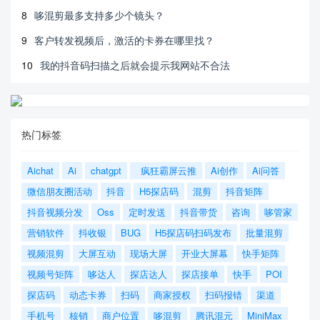
8
哆混剪最多支持多少个镜头？
9
客户转发视频后，激活的卡券在哪里找？
10
我的抖音码扫描之后就会提示我网站不合法
热门标签
Aichat
Ai
chatgpt
疯狂霸屏云推
Ai创作
Ai问答
微信朋友圈活动
抖音
H5探店码
混剪
抖音矩阵
抖音视频分发
Oss
定时发送
抖音带货
咨询
哆管家
营销软件
抖收银
BUG
H5探店码扫码发布
批量混剪
视频混剪
大屏互动
现场大屏
开业大屏幕
快手矩阵
视频号矩阵
哆达人
探店达人
探店接单
快手
POI
探店码
动态卡券
扫码
商家授权
扫码报错
渠道
手机号
核销
商户位置
哆混剪
腾讯混元
MiniMax