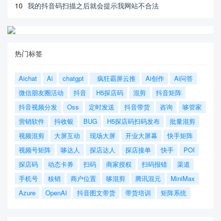
10
我的抖音码扫描之后就会提示我网站不合法
热门标签
Aichat
Ai
chatgpt
疯狂霸屏云推
Ai创作
Ai问答
微信朋友圈活动
抖音
H5探店码
混剪
抖音矩阵
抖音视频分发
Oss
定时发送
抖音带货
咨询
哆管家
营销软件
抖收银
BUG
H5探店码扫码发布
批量混剪
视频混剪
大屏互动
现场大屏
开业大屏幕
快手矩阵
视频号矩阵
哆达人
探店达人
探店接单
快手
POI
探店码
动态卡券
扫码
商家授权
扫码报错
渠道
手机号
核销
商户位置
哆混剪
腾讯混元
MiniMax
Azure
OpenAI
抖音图文带货
带货培训
矩阵系统