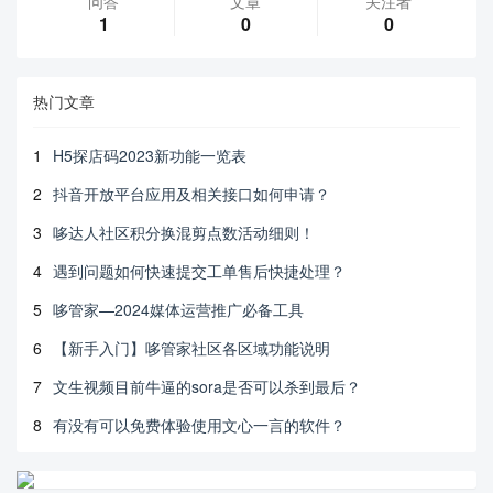
问答
文章
关注者
1
0
0
热门文章
1
H5探店码2023新功能一览表
2
抖音开放平台应用及相关接口如何申请？
3
哆达人社区积分换混剪点数活动细则！
4
遇到问题如何快速提交工单售后快捷处理？
5
哆管家—2024媒体运营推广必备工具
6
【新手入门】哆管家社区各区域功能说明
7
文生视频目前牛逼的sora是否可以杀到最后？
8
有没有可以免费体验使用文心一言的软件？